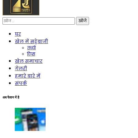
निम्न
को
खोजें:
घर
खेल में सट्टेबाजी
तथ्यों
टिप्स
खेल समाचार
गेलरी
हमारे बारे में
संपर्क
अब फैशन में है