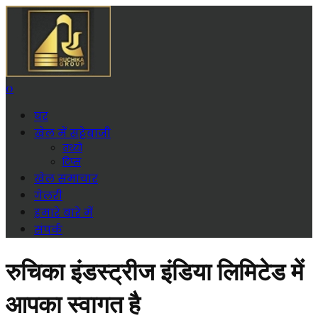
0
घर
खेल में सट्टेबाजी
तथ्यों
टिप्स
खेल समाचार
गेलरी
हमारे बारे में
संपर्क
रुचिका इंडस्ट्रीज इंडिया लिमिटेड में
आपका स्वागत है