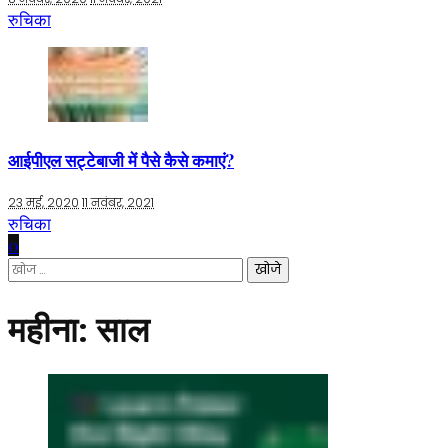
रुचिका
आईपीएल सट्टेबाजी में पैसे कैसे कमाएं?
23 मई, 2020
11 नवंबर, 2021
रुचिका
0
निम्न
को
खोजें:
महीना:
साल