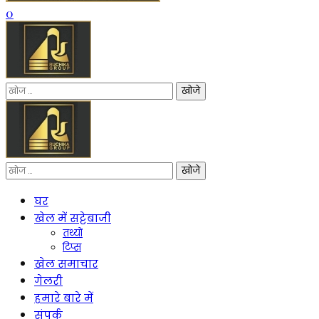
0
निम्न
को
खोजें:
निम्न
को
खोजें:
घर
खेल में सट्टेबाजी
तथ्यों
टिप्स
खेल समाचार
गेलरी
हमारे बारे में
संपर्क