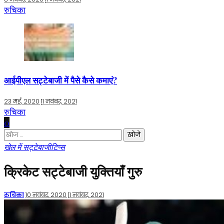
रुचिका
आईपीएल सट्टेबाजी में पैसे कैसे कमाएं?
23 मई, 2020
11 नवंबर, 2021
रुचिका
0
निम्न
को
खेल में सट्टेबाजी
टिप्स
खोजें:
क्रिकेट सट्टेबाजी युक्तियाँ गुरु
द्वारा
रुचिका
10 नवंबर, 2020
11 नवंबर, 2021
प्रकाशित
किया
गया