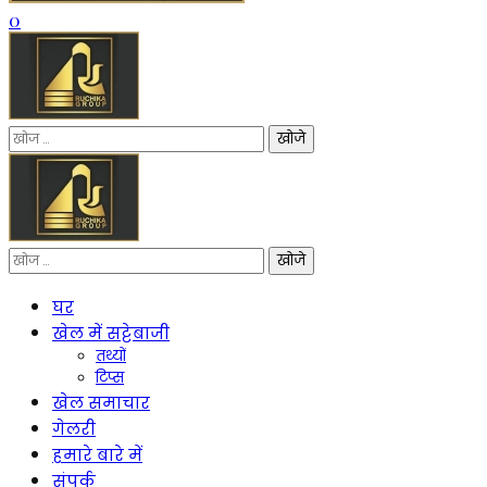
0
निम्न
को
खोजें:
निम्न
को
खोजें:
घर
खेल में सट्टेबाजी
तथ्यों
टिप्स
खेल समाचार
गेलरी
हमारे बारे में
संपर्क