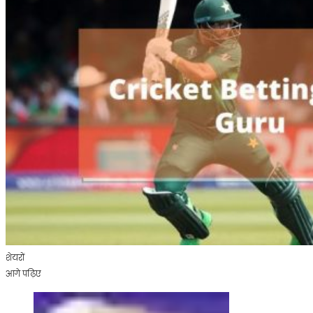
था
शेयरों
आगे पढ़िए