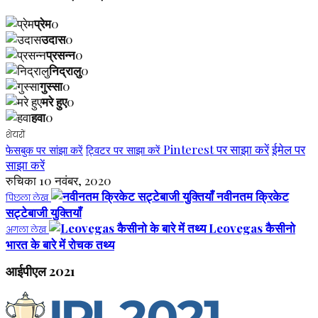
प्रेम
0
उदास
0
प्रसन्न
0
निद्रालु
0
गुस्सा
0
मरे हुए
0
हवा
0
शेयरों
Pinterest पर साझा करें
ईमेल पर
फेसबुक पर सांझा करें
ट्विटर पर साझा करें
साझा करें
रुचिका
10 नवंबर, 2020
नवीनतम क्रिकेट
पिछला लेख
सट्टेबाजी युक्तियाँ
Leovegas कैसीनो
अगला लेख
भारत के बारे में रोचक तथ्य
आईपीएल 2021