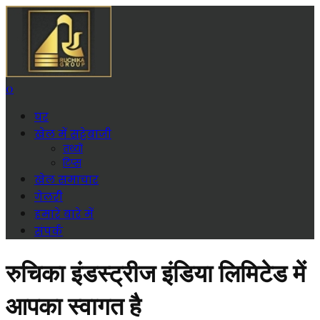
0
घर
खेल में सट्टेबाजी
तथ्यों
टिप्स
खेल समाचार
गेलरी
हमारे बारे में
संपर्क
रुचिका इंडस्ट्रीज इंडिया लिमिटेड में
आपका स्वागत है