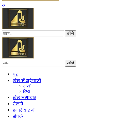
0
निम्न
को
खोजें:
निम्न
को
खोजें:
घर
खेल में सट्टेबाजी
तथ्यों
टिप्स
खेल समाचार
गेलरी
हमारे बारे में
संपर्क