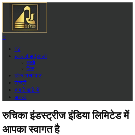
0
घर
खेल में सट्टेबाजी
तथ्यों
टिप्स
खेल समाचार
गेलरी
हमारे बारे में
संपर्क
रुचिका इंडस्ट्रीज इंडिया लिमिटेड में
आपका स्वागत है