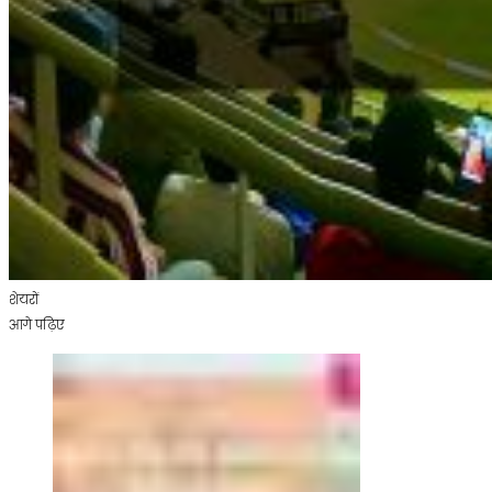
शेयरों
आगे पढ़िए