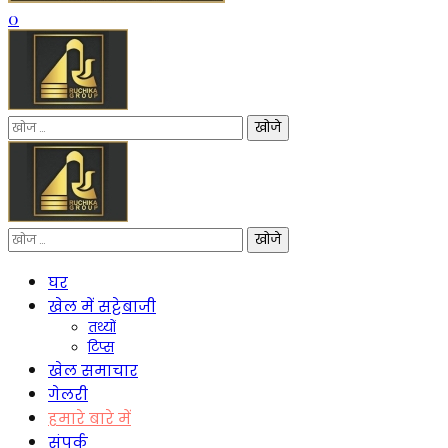
0
निम्न
को
खोजें:
निम्न
को
खोजें:
घर
खेल में सट्टेबाजी
तथ्यों
टिप्स
खेल समाचार
गेलरी
हमारे बारे में
संपर्क