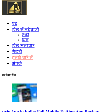
को
खोजें:
घर
खेल में सट्टेबाजी
तथ्यों
टिप्स
खेल समाचार
गेलरी
हमारे बारे में
संपर्क
अब फैशन में है
1win App in India: Full Mobile Betting App Review