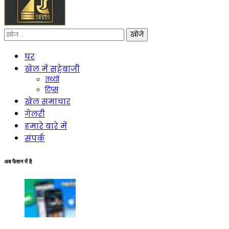
निम्न
को
खोजें:
घर
खेल में सट्टेबाजी
तथ्यों
टिप्स
खेल समाचार
गेलरी
हमारे बारे में
संपर्क
अब फैशन में है